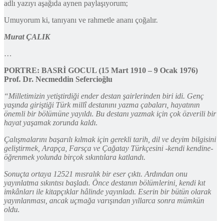
adlı yazıyı aşağıda aynen paylaşıyorum;
Umuyorum ki, tanıyanı ve rahmetle ananı çoğalır.
Murat ÇALIK
…
PORTRE: BASRİ GOCUL (15 Mart 1910 – 9 Ocak 1976)
Prof. Dr. Necmeddin Sefercioğlu
“Milletimizin yetiştirdiği ender destan şairlerinden biri idi. Genç
yaşında giriştiği Türk millî destanını yazma çabaları, hayatının
önemli bir bölümüne yayıldı. Bu destanı yazmak için çok özverili bir
hayat yaşamak zorunda kaldı.
Çalışmalarını başarılı kılmak için gerekli tarih, dil ve deyim bilgisini
geliştirmek, Arapça, Farsça ve Çağatay Türkçesini -kendi kendine-
öğrenmek yolunda birçok sıkıntılara katlandı.
Sonuçta ortaya 12521 mısralık bir eser çıktı. Ardından onu
yayınlatma sıkıntısı başladı. Önce destanın bölümlerini, kendi kıt
imkânları ile kitapçıklar hâlinde yayınladı. Eserin bir bütün olarak
yayınlanması, ancak uçmağa varışından yıllarca sonra mümkün
oldu.