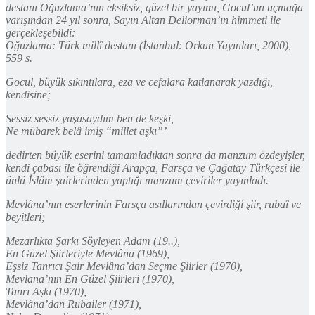
destanı Oğuzlama’nın eksiksiz, güzel bir yayımı, Gocul’un uçmağa
varışından 24 yıl sonra, Sayın Altan Deliorman’ın himmeti ile
gerçekleşebildi:
Oğuzlama: Türk millî destanı (İstanbul: Orkun Yayınları, 2000),
559 s.
Gocul, büyük sıkıntılara, eza ve cefalara katlanarak yazdığı,
kendisine;
Sessiz sessiz yaşasaydım ben de keşki,
Ne mübarek belâ imiş “millet aşkı”’
dedirten büyük eserini tamamladıktan sonra da manzum özdeyişler,
kendi çabası ile öğrendiği Arapça, Farsça ve Çağatay Türkçesi ile
ünlü İslâm şairlerinden yaptığı manzum çeviriler yayınladı.
Mevlâna’nın eserlerinin Farsça asıllarından çevirdiği şiir, rubaî ve
beyitleri;
Mezarlıkta Şarkı Söyleyen Adam (19..),
En Güzel Şiirleriyle Mevlâna (1969),
Eşsiz Tanrıcı Şair Mevlâna’dan Seçme Şiirler (1970),
Mevlana’nın En Güzel Şiirleri (1970),
Tanrı Aşkı (1970),
Mevlâna’dan Rubailer (1971),