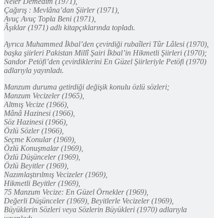
Neler Demedim (1971),
Çağırış : Mevlâna’dan Şiirler (1971),
Avuç Avuç Topla Beni (1971),
Âşıklar (1971) adlı kitapçıklarında topladı.
Ayrıca Muhammed İkbal’den çevirdiği rubaîleri Tûr Lâlesi (1970),
başka şiirleri Pakistan Millî Şairi İkbal’in Hikmetli Şiirleri (1970);
Sandor Petöfi’den çevirdiklerini En Güzel Şiirleriyle Petöfi (1970)
adlarıyla yayınladı.
Manzum duruma getirdiği değişik konulu özlü sözleri;
Manzum Vecizeler (1965),
Altmış Vecize (1966),
Mânâ Hazinesi (1966),
Söz Hazinesi (1966),
Özlü Sözler (1966),
Seçme Konular (1969),
Özlü Konuşmalar (1969),
Özlü Düşünceler (1969),
Özlü Beyitler (1969),
Nazımlaştırılmış Vecizeler (1969),
Hikmetli Beyitler (1969),
75 Manzum Vecize: En Güzel Örnekler (1969),
Değerli Düşünceler (1969), Beyitlerle Vecizeler (1969),
Büyüklerin Sözleri veya Sözlerin Büyükleri (1970) adlarıyla