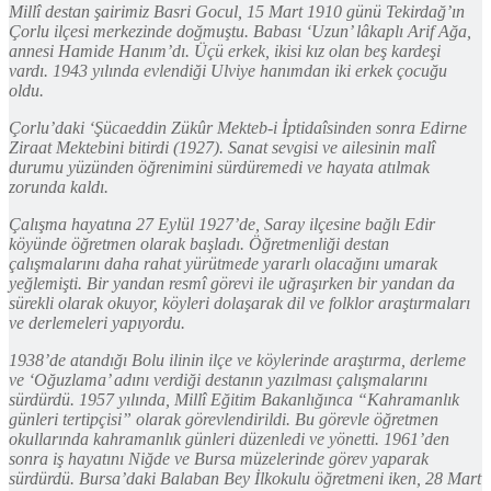
Millî destan şairimiz Basri Gocul, 15 Mart 1910 günü Tekirdağ’ın
Çorlu ilçesi merkezinde doğmuştu. Babası ‘Uzun’ lâkaplı Arif Ağa,
annesi Hamide Hanım’dı. Üçü erkek, ikisi kız olan beş kardeşi
vardı. 1943 yılında evlendiği Ulviye hanımdan iki erkek çocuğu
oldu.
Çorlu’daki ‘Şücaeddin Zükûr Mekteb-i İptidaîsinden sonra Edirne
Ziraat Mektebini bitirdi (1927). Sanat sevgisi ve ailesinin malî
durumu yüzünden öğrenimini sürdüremedi ve hayata atılmak
zorunda kaldı.
Çalışma hayatına 27 Eylül 1927’de, Saray ilçesine bağlı Edir
köyünde öğretmen olarak başladı. Öğretmenliği destan
çalışmalarını daha rahat yürütmede yararlı olacağını umarak
yeğlemişti. Bir yandan resmî görevi ile uğraşırken bir yandan da
sürekli olarak okuyor, köyleri dolaşarak dil ve folklor araştırmaları
ve derlemeleri yapıyordu.
1938’de atandığı Bolu ilinin ilçe ve köylerinde araştırma, derleme
ve ‘Oğuzlama’ adını verdiği destanın yazılması çalışmalarını
sürdürdü. 1957 yılında, Millî Eğitim Bakanlığınca “Kahramanlık
günleri tertipçisi” olarak görevlendirildi. Bu görevle öğretmen
okullarında kahramanlık günleri düzenledi ve yönetti. 1961’den
sonra iş hayatını Niğde ve Bursa müzelerinde görev yaparak
sürdürdü. Bursa’daki Balaban Bey İlkokulu öğretmeni iken, 28 Mart