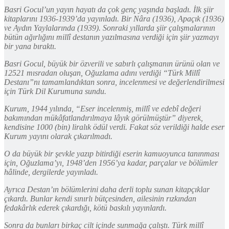
Basri Gocul’un yayın hayatı da çok genç yaşında başladı. İlk şiir
kitaplarını 1936-1939’da yayınladı. Bir Nâra (1936), Apaçık (1936)
ve Aydın Yaylalarında (1939). Sonraki yıllarda şiir çalışmalarının
bütün ağırlığını millî destanın yazılmasına verdiği için şiir yazmayı
bir yana bıraktı.
Basri Gocul, büyük bir özverili ve sabırlı çalışmanın ürünü olan ve
12521 mısradan oluşan, Oğuzlama adını verdiği “Türk Millî
Destanı”nı tamamlandıktan sonra, incelenmesi ve değerlendirilmesi
için Türk Dil Kurumuna sundu.
Kurum, 1944 yılında, “Eser incelenmiş, millî ve edebî değeri
bakımından mükâfatlandırılmaya lâyık görülmüştür” diyerek,
kendisine 1000 (bin) liralık ödül verdi. Fakat söz verildiği halde eser
Kurum yayını olarak çıkarılmadı.
O da büyük bir şevkle yazıp bitirdiği eserin kamuoyunca tanınması
için, Oğuzlama’yı, 1948’den 1956’ya kadar, parçalar ve bölümler
hâlinde, dergilerde yayınladı.
Ayrıca Destan’ın bölümlerini daha derli toplu sunan kitapçıklar
çıkardı. Bunlar kendi sınırlı bütçesinden, ailesinin rızkından
fedakârlık ederek çıkardığı, kötü baskılı yayınlardı.
Sonra da bunları birkaç cilt içinde sunmağa çalıştı. Türk millî