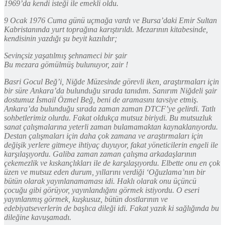
1969’da kendi isteği ile emekli oldu.
9 Ocak 1976 Cuma günü uçmağa vardı ve Bursa’daki Emir Sultan
Kabristanında yurt toprağına karıştırıldı. Mezarının kitabesinde,
kendisinin yazdığı şu beyit kazılıdır;
Sevinçsiz yaşatılmış şehnameci bir şair
Bu mezara gömülmüş bulunuyor, zair !
Basri Gocul Beğ’i, Niğde Müzesinde görevli iken, araştırmaları için
bir süre Ankara’da bulunduğu sırada tanıdım. Sanırım Niğdeli şair
dostumuz İsmail Özmel Beğ, beni de aramasını tavsiye etmiş.
Ankara’da bulunduğu sırada zaman zaman DTCF’ye gelirdi. Tatlı
sohbetlerimiz olurdu. Fakat oldukça mutsuz biriydi. Bu mutsuzluk
sanat çalışmalarına yeterli zaman bulamamaktan kaynaklanıyordu.
Destan çalışmaları için daha çok zamana ve araştırmaları için
değişik yerlere gitmeye ihtiyaç duyuyor, fakat yöneticilerin engeli ile
karşılaşıyordu. Galiba zaman zaman çalışma arkadaşlarının
çekemezlik ve kıskançlıkları ile de karşılaşıyordu. Elbette onu en çok
üzen ve mutsuz eden durum, yıllarını verdiği ‘Oğuzlama’nın bir
bütün olarak yayınlanamaması idi. Haklı olarak onu üçüncü
çocuğu gibi görüyor, yayınlandığını görmek istiyordu. O eseri
yayınlanmış görmek, kuşkusuz, bütün dostlarının ve
edebiyatseverlerin de başlıca dileği idi. Fakat yazık ki sağlığında bu
dileğine kavuşamadı.