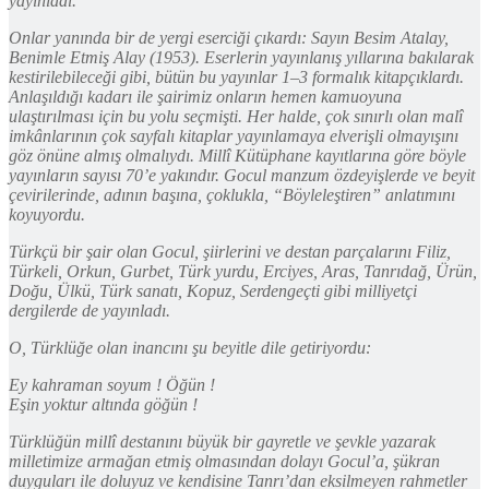
yayınladı.
Onlar yanında bir de yergi eserciği çıkardı: Sayın Besim Atalay,
Benimle Etmiş Alay (1953). Eserlerin yayınlanış yıllarına bakılarak
kestirilebileceği gibi, bütün bu yayınlar 1–3 formalık kitapçıklardı.
Anlaşıldığı kadarı ile şairimiz onların hemen kamuoyuna
ulaştırılması için bu yolu seçmişti. Her halde, çok sınırlı olan malî
imkânlarının çok sayfalı kitaplar yayınlamaya elverişli olmayışını
göz önüne almış olmalıydı. Millî Kütüphane kayıtlarına göre böyle
yayınların sayısı 70’e yakındır. Gocul manzum özdeyişlerde ve beyit
çevirilerinde, adının başına, çoklukla, “Böyleleştiren” anlatımını
koyuyordu.
Türkçü bir şair olan Gocul, şiirlerini ve destan parçalarını Filiz,
Türkeli, Orkun, Gurbet, Türk yurdu, Erciyes, Aras, Tanrıdağ, Ürün,
Doğu, Ülkü, Türk sanatı, Kopuz, Serdengeçti gibi milliyetçi
dergilerde de yayınladı.
O, Türklüğe olan inancını şu beyitle dile getiriyordu:
Ey kahraman soyum ! Öğün !
Eşin yoktur altında göğün !
Türklüğün millî destanını büyük bir gayretle ve şevkle yazarak
milletimize armağan etmiş olmasından dolayı Gocul’a, şükran
duyguları ile doluyuz ve kendisine Tanrı’dan eksilmeyen rahmetler