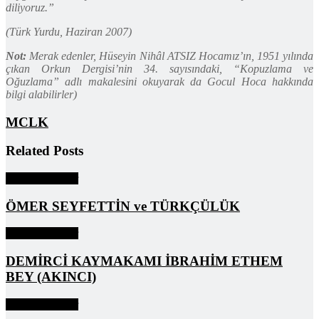
diliyoruz.”
(Türk Yurdu, Haziran 2007)
Not:
Merak edenler, Hüseyin Nihâl ATSIZ Hocamız’ın, 1951 yılında
çıkan Orkun Dergisi’nin 34. sayısındaki, “Kopuzlama ve
Oğuzlama” adlı makalesini okuyarak da Gocul Hoca hakkında
bilgi alabilirler)
MCLK
Related
Posts
Unutulmayanlar
ÖMER SEYFETTİN ve TÜRKÇÜLÜK
Unutulmayanlar
DEMİRCİ KAYMAKAMI İBRAHİM ETHEM
BEY (AKINCI)
Unutulmayanlar