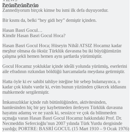
Paylaş
Paylaş
Paylaş
Zannediyorum birçok kimse bu ismi ilk defa duyuyordur.
Bir kısmı da, belki “hey gidi hey” demiştir içinden.
Hasan Basri Gocul…
Kimdir Hasan Basri Gocul Hoca?
Hasan Basri Gocul Hoca; Hüseyin Nihâl ATSIZ Hocamız kadar
meşhur olmasa da öksüz Türklük davasına bu iki büyüğümüzün
çalışma şekli hemen hemen aynı şartlarda yürümüştür.
Gocul Hocamız yokluklar içinde ideâli yolunda yürümüş, eserlerini
aile efradının rızkından böldüğü harcamalarla meydana getirmiştir.
Hatta öyle ki ev sahibi tahliye isteğine bir sebep bulamayınca, o
kadar çok kitabı vardır ki, evim bunun yüzünden çökecek iddiasını
mahkemede sergilemiştir.
İmkansızlıklar içinde ruh bütünlüğünden, aktivitesinden,
hamlesinden hiç bir şey kaybetmeden ilerleyen Türklük davasına
hayatını adamış ve ne yazık ki, sessizce ve çok da bilinmeden
uçmağa varan Hasan Basri Gocul Hocamız hakkındaki Prof. Dr.
Necmeddin Sefercioğlu’nun 2007 yılında Türk Yurdu dergisinde
yazdığı; PORTRE: BASRİ GOCUL (15 Mart 1910 – 9 Ocak 1976)